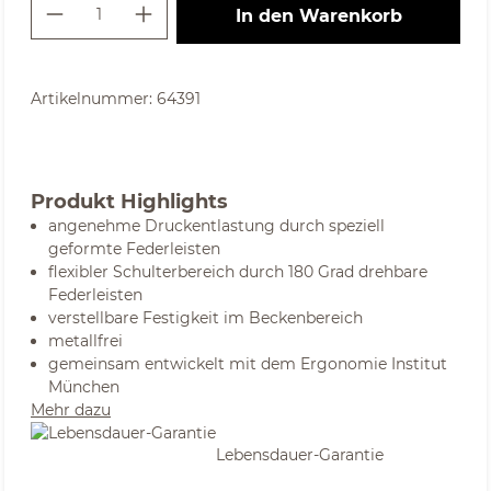
Produkt Anzahl: Gib den gewünschte
In den Warenkorb
Artikelnummer:
64391
Produkt Highlights
angenehme Druckentlastung durch speziell
geformte Federleisten
flexibler Schulterbereich durch 180 Grad drehbare
Federleisten
verstellbare Festigkeit im Beckenbereich
metallfrei
gemeinsam entwickelt mit dem Ergonomie Institut
München
Mehr dazu
Lebensdauer-Garantie