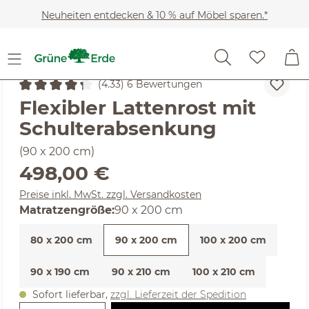
Zum Hauptinhalt springen
Neuheiten entdecken & 10 % auf Möbel sparen.*
Schlafen
Lattenroste
(4.33) 6 Bewertungen
Durchschnittliche Bewertung von 4.33 von 5 Sternen
Flexibler Lattenrost mit
Schulterabsenkung
(90 x 200 cm)
Regulärer Preis:
498,00 €
Preise inkl. MwSt. zzgl. Versandkosten
auswählen
Matratzengröße
:
90 x 200 cm
80 x 200 cm
90 x 200 cm
100 x 200 cm
90 x 190 cm
90 x 210 cm
100 x 210 cm
Sofort lieferbar,
zzgl. Lieferzeit der Spedition