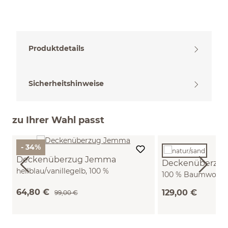
Produktdetails
Sicherheitshinweise
zu Ihrer Wahl passt
- 34%
Deckenüberzug Jemma
Deckenüberzug
hellblau/vanillegelb, 100 %
100 % Baumwolle, 
Baumwolle, Satin, GOTS (140 x 200
(natur/sand, 140 x
64,80 €
129,00 €
cm)
99,00 €