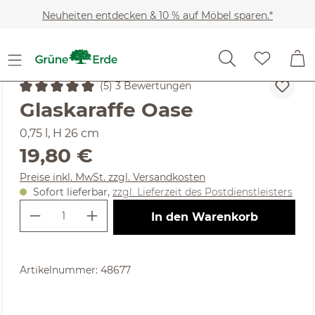
Zum Hauptinhalt springen
Neuheiten entdecken & 10 % auf Möbel sparen.*
Wohnaccessoires
Esszimmer
Gläser, Karaffen & Kan
(5) 3 Bewertungen
Durchschnittliche Bewertung von 5 von 5 Sternen
Glaskaraffe Oase
0,75 l, H 26 cm
Regulärer Preis:
19,80 €
Preise inkl. MwSt. zzgl. Versandkosten
Sofort lieferbar,
zzgl. Lieferzeit des Postdienstleisters
Produkt Anzahl: Gib den gewünschte
In den Warenkorb
Artikelnummer:
48677