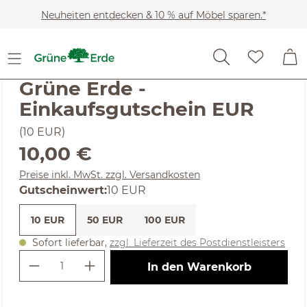
Zum Hauptinhalt springen
Neuheiten entdecken & 10 % auf Möbel sparen.*
SALE
Noch keine Bewertungen
Grüne Erde -
Einkaufsgutschein EUR
(10 EUR)
Regulärer Preis:
10,00 €
Preise inkl. MwSt. zzgl. Versandkosten
auswählen
Gutscheinwert
:
10 EUR
10 EUR
50 EUR
100 EUR
Sofort lieferbar,
zzgl. Lieferzeit des Postdienstleisters
Produkt Anzahl: Gib den gewünschte
In den Warenkorb