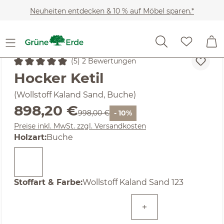
Zum Hauptinhalt springen
Neuheiten entdecken & 10 % auf Möbel sparen.*
Möbel
Polstersessel
(5) 2 Bewertungen
Durchschnittliche Bewertung von 5 von 5 Sternen
Hocker Ketil
(Wollstoff Kaland Sand, Buche)
Verkaufspreis:
898,20 €
Regulärer Preis:
998,00 €
- 10%
Preise inkl. MwSt. zzgl. Versandkosten
auswählen
Holzart
:
Buche
auswählen
Stoffart & Farbe
:
Wollstoff Kaland Sand 123