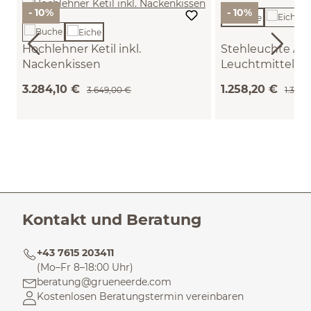
- 10%
- 10%
Hochlehner Ketil inkl.
Stehleuchte Arni
Nackenkissen
Leuchtmittel
(Wollstoff Kaland Sand, Eiche)
(Buche)
3.284,10 €
1.258,20 €
3.649,00 €
1.398,
Kontakt und Beratung
+43 7615 203411
(Mo–Fr 8–18:00 Uhr)
beratung@grueneerde.com
Kostenlosen Beratungstermin vereinbaren