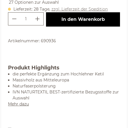
27 Optionen zur Auswahl
Lieferzeit: 28 Tage,
zzgl. Lieferzeit der Spedition
Produkt Anzahl: Gib den gewünschte
In den Warenkorb
Artikelnummer:
690936
Produkt Highlights
die perfekte Ergänzung zum Hochlehner Ketil
Massivholz aus Mitteleuropa
Naturfaserpolsterung
IVN NATURTEXTIL BEST-zertifizierte Bezugsstoffe zur
Auswahl
Mehr dazu