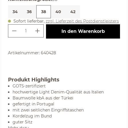
34
36
38
40
42
Sofort lieferbar,
zzgl. Lieferzeit des Postdienstleisters
Produkt Anzahl: Gib den gewünschte
In den Warenkorb
Artikelnummer:
640428
Produkt Highlights
GOTS-zertifiziert
hochwertige Light Denim-Qualität aus Italien
Baumwolle kbA aus der Türkei
gefertigt in Portugal
mit zwei seitlichen Eingriffstaschen
Kordelzug im Bund
guter Sitz