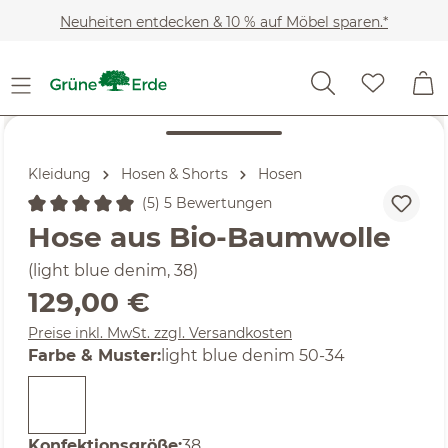
Zum Hauptinhalt springen
Neuheiten entdecken & 10 % auf Möbel sparen.*
Kleidung
Hosen & Shorts
Hosen
(5) 5 Bewertungen
Durchschnittliche Bewertung von 5 von 5 Sternen
Hose aus Bio-Baumwolle
(light blue denim, 38)
Regulärer Preis:
129,00 €
Preise inkl. MwSt. zzgl. Versandkosten
auswählen
Farbe & Muster
:
light blue denim 50-34
auswählen
Konfektionsgröße
:
38