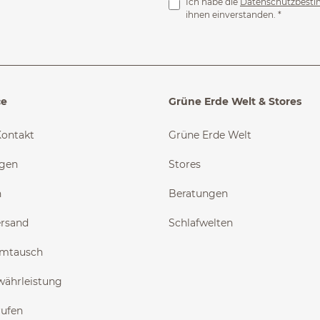
Ich habe die
Datenschutzbest
ihnen einverstanden.
*
ce
Grüne Erde Welt & Stores
Kontakt
Grüne Erde Welt
ngen
Stores
n
Beratungen
ersand
Schlafwelten
Umtausch
währleistung
rufen