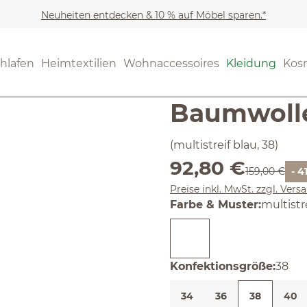
Neuheiten entdecken & 10 % auf Möbel sparen.*
Kleidung
Hosen & Shorts
Noch keine Bewertungen
hlafen
Heimtextilien
Wohnaccessoires
Kleidung
Kos
Hose aus 
Baumwoll
(multistreif blau, 38)
Verkaufspreis:
92,80 €
Regulärer Pre
159,00 €
- 4
Preise inkl. MwSt. zzgl. Ver
auswäh
Farbe & Muster
:
multistr
ausw
Konfektionsgröße
:
38
34
36
38
40