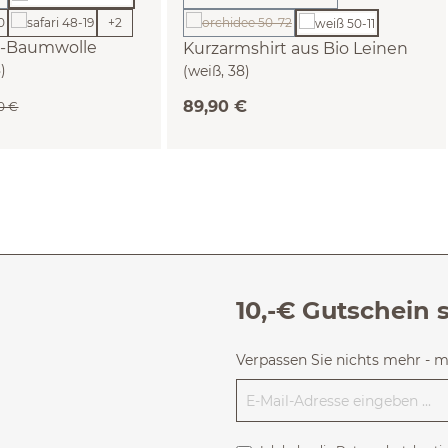
tion ist zurzeit nicht verfügbar.)
(Diese Option ist zurzeit nicht verf
+
2
(Diese Option ist zurzeit nicht verfügba
o-Baumwolle
Kurzarmshirt aus Bio Leinen
)
(weiß, 38)
89,90 €
00 €
10,-€ Gutschein 
Verpassen Sie nichts mehr - 