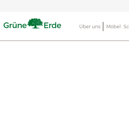
m Hauptinhalt springen
Zur Suche springen
Zur Hauptnavigation springen
Über uns
Möbel
Sc