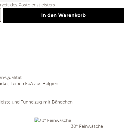
erzeit des Postdienstleisters
 Gib den gewünschten Wert ein ode
In den Warenkorb
en-Qualität
rkei, Leinen kbA aus Belgien
leiste und Tunnelzug mit Bändchen
30° Feinwäsche