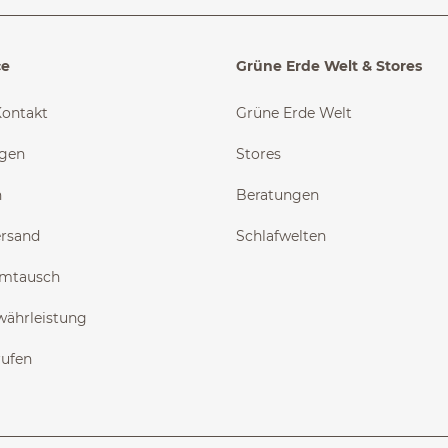
ce
Grüne Erde Welt & Stores
Kontakt
Grüne Erde Welt
ngen
Stores
n
Beratungen
ersand
Schlafwelten
Umtausch
währleistung
rufen