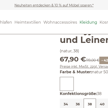
Neuheiten entdecken & 10 % auf Möbel sparen.*
Kleidung
Jacken & Mänte
Noch keine Bewertungen
hlafen
Heimtextilien
Wohnaccessoires
Kleidung
Kos
Jerseyjac
und Leine
(natur, 38)
Verkaufspreis:
67,90 €
Regulärer Pre
119,00 €
- 4
Preise inkl. MwSt. zzgl. Ver
auswäh
Farbe & Muster
:
natur 50
ausw
Konfektionsgröße
:
38
34
36
38
40