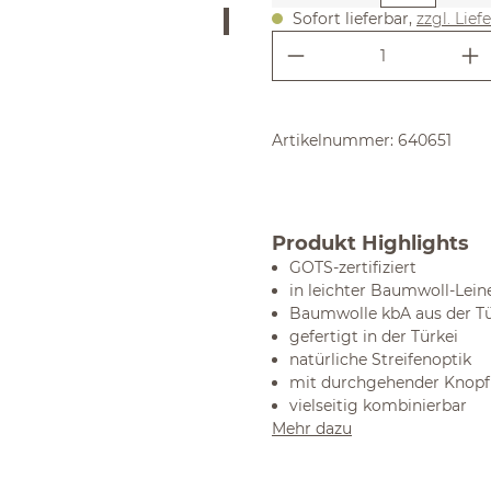
Sofort lieferbar,
zzgl. Lief
Produkt Anzahl:
Artikelnummer:
640651
Produkt Highlights
GOTS-zertifiziert
in leichter Baumwoll-Lein
Baumwolle kbA aus der Tü
gefertigt in der Türkei
natürliche Streifenoptik
mit durchgehender Knopf
vielseitig kombinierbar
Mehr dazu