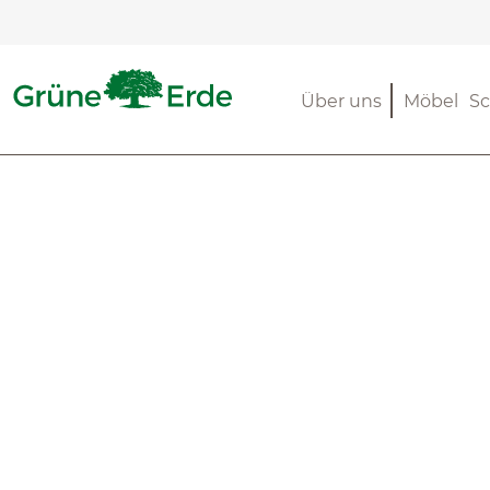
m Hauptinhalt springen
Zur Suche springen
Zur Hauptnavigation springen
Über uns
Möbel
Sc