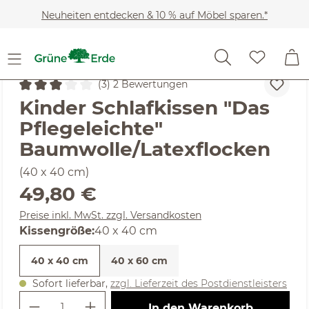
Zum Hauptinhalt springen
Neuheiten entdecken & 10 % auf Möbel sparen.*
Kinder
Baby- & Kinderschlaf
(3) 2 Bewertungen
Durchschnittliche Bewertung von 3 von 5 Sternen
Kinder Schlafkissen "Das
Pflegeleichte"
Baumwolle/Latexflocken
(40 x 40 cm)
Regulärer Preis:
49,80 €
Preise inkl. MwSt. zzgl. Versandkosten
auswählen
Kissengröße
:
40 x 40 cm
40 x 40 cm
40 x 60 cm
Sofort lieferbar,
zzgl. Lieferzeit des Postdienstleisters
Produkt Anzahl: Gib den gewünschte
In den Warenkorb