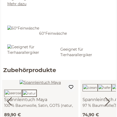
Mehr dazu
60°Feinwäsche
Geeignet für
Tierhaarallergiker
Zubehörprodukte
Spannleintuch Maya
Spannleintuch A
100 % Baumwolle, Satin, GOTS (natur,
97 % Baumwolle/3 %
90 x 200 x 19/22 cm)
GOTS, VEGAN (natu
89,90 €
74,90 €