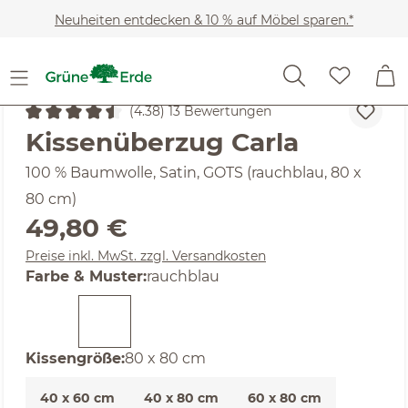
Zum Hauptinhalt springen
Neuheiten entdecken & 10 % auf Möbel sparen.*
Heimtextilien
Bettwäsche-Sets
Kissenbezüge
(4.38) 13 Bewertungen
Durchschnittliche Bewertung von 4.38 von 5 Sternen
Kissenüberzug Carla
100 % Baumwolle, Satin, GOTS (rauchblau, 80 x
80 cm)
Regulärer Preis:
49,80 €
Preise inkl. MwSt. zzgl. Versandkosten
auswählen
Farbe & Muster
:
rauchblau
auswählen
Kissengröße
:
80 x 80 cm
40 x 60 cm
40 x 80 cm
60 x 80 cm