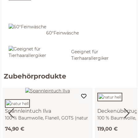
60°Feinwäsche
Geeignet für
Tierhaarallergiker
Zubehörprodukte
Spannleintuch Ilva
Deckenüberzug 
100 % Baumwolle, Flanell, GOTS (natur
100 % Baumwolle, F
hell, 90 x 200 x 19/22 cm)
hell, 140 x 200 cm)
74,90 €
119,00 €