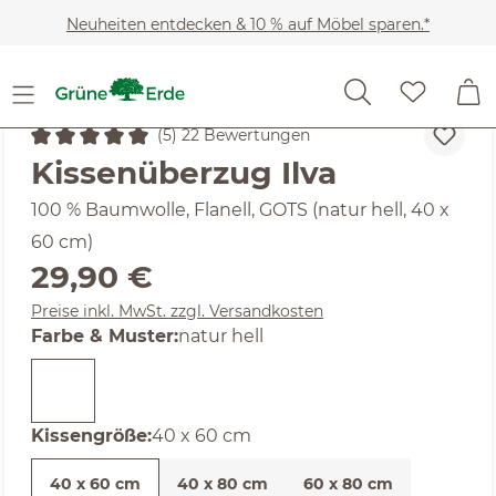
Zum Hauptinhalt springen
Neuheiten entdecken & 10 % auf Möbel sparen.*
Heimtextilien
Bettwäsche-Sets
Kissenbezüge
(5) 22 Bewertungen
Durchschnittliche Bewertung von 5 von 5 Sternen
Kissenüberzug Ilva
100 % Baumwolle, Flanell, GOTS (natur hell, 40 x
60 cm)
Regulärer Preis:
29,90 €
Preise inkl. MwSt. zzgl. Versandkosten
auswählen
Farbe & Muster
:
natur hell
auswählen
Kissengröße
:
40 x 60 cm
40 x 60 cm
40 x 80 cm
60 x 80 cm