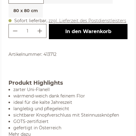
80 x 80 cm
Sofort lieferbar,
zzgl. Lieferzeit des Postdienstleisters
Produkt Anzahl: Gib den gewünschte
In den Warenkorb
Artikelnummer:
413712
Produkt Highlights
zarter Uni-Flanell
wärmend-weich dank feinem Flor
ideal für die kalte Jahreszeit
langlebig und pflegeleicht
sichtbarer Knopfverschluss mit Steinnussknöpfen
GOTS-zertifiziert
gefertigt in Österreich
Mehr dazu