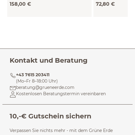
(natur, 70 x 90 cm
158,00 €
72,80 €
cm)
Kontakt und Beratung
+43 7615 203411
(Mo–Fr 8–18:00 Uhr)
beratung@grueneerde.com
Kostenlosen Beratungstermin vereinbaren
10,-€ Gutschein sichern
Verpassen Sie nichts mehr - mit dem Grüne Erde