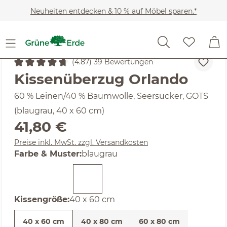
Zum Hauptinhalt springen
Neuheiten entdecken & 10 % auf Möbel sparen.*
Heimtextilien
Bettwäsche-Sets
Kissenbezüge
(4.87) 39 Bewertungen
Durchschnittliche Bewertung von 4.87 von 5 Sternen
Kissenüberzug Orlando
60 % Leinen/40 % Baumwolle, Seersucker, GOTS
(blaugrau, 40 x 60 cm)
Regulärer Preis:
41,80 €
Preise inkl. MwSt. zzgl. Versandkosten
auswählen
Farbe & Muster
:
blaugrau
auswählen
Kissengröße
:
40 x 60 cm
40 x 60 cm
40 x 80 cm
60 x 80 cm