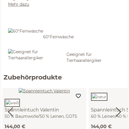
Mehr dazu
60°Feinwäsche
Geeignet für
Tierhaarallergiker
Zubehörprodukte
Spannleintuch Valentin
Spannleintuch S
50 % Baumwolle/50 % Leinen, GOTS
60 % Leinen/40 %
(weiß, 90 x 200 x 19 cm)
(natur, 90 x 200 x 
144,00 €
144,00 €