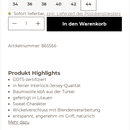
34
36
38
40
42
44
Sofort lieferbar,
zzgl. Lieferzeit des Postdienstleisters
Produkt Anzahl: Gib den gewünschte
In den Warenkorb
Artikelnummer:
865566
Produkt Highlights
GOTS-zertifiziert
in feiner Interlock-Jersey-Qualität
Baumwolle kbA aus der Türkei
gefertigt in Litauen
Sweat-Charakter
Wickelverschluss mit Blendenverarbeitung
entspannt, angenehm im Griff, natürlich
Mehr dazu