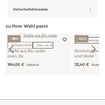
Sicherheitshinweise
zu Ihrer Wahl passt
- 38%
- 44%
Stiefel aus Bio Leder
Strickmütze au
und Wolle
(stein, 36)
(sand melange, one
184,00 €
33,40 €
299,00 €
59,90 €