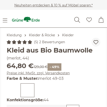
Zum Hauptinhalt springen
Neuheiten entdecken & 10 % auf Möbel sparen.*
Kleidung
Kleider & Röcke
Kleider
(5) 2 Bewertungen
Durchschnittliche Bewertung von 5 von 5 Sternen
Kleid aus Bio Baumwolle
(merlot, 44)
Verkaufspreis:
64,80 €
Regulärer Preis:
129,00 €
- 49%
Preise inkl. MwSt. zzgl. Versandkosten
auswählen
Farbe & Muster
:
merlot 49-03
auswählen
Konfektionsgröße
:
44