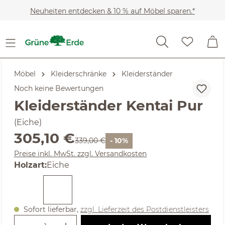
Zum Hauptinhalt springen
Neuheiten entdecken & 10 % auf Möbel sparen.*
Möbel
Kleiderschränke
Kleiderständer
Noch keine Bewertungen
Kleiderständer Kentai Pur
(Eiche)
Verkaufspreis:
305,10 €
Regulärer Preis:
339,00 €
- 10%
Preise inkl. MwSt. zzgl. Versandkosten
auswählen
Holzart
:
Eiche
Sofort lieferbar,
zzgl. Lieferzeit des Postdienstleisters
Produkt Anzahl: Gib den gewünschte