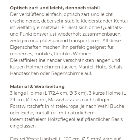
Optisch zart und leicht, dennoch stabil
Der verblüffend einfach, optisch zart und leicht
erscheinende, dabei sehr stabile Kleiderständer Kentai
ist vielfältig einsetzbar. Er lässt sich ohne Qualitäts-
und Funktionsverlust wiederholt zusammenbauen,
zerlegen und platzsparend transportieren. All diese
Eigenschaften machen ihn perfekt geeignet für
modernes, mobiles, flexibles Wohnen.
Die raffiniert ineinander verschränkten langen und
kurzen Holme nehmen Jacken, Mäntel, Hüte, Schals,
Handtaschen oder Regenschirme auf.
Material & Verarbeitung
3 lange Holme (L 172,4 cm, Ø 3 cm), 3 kurze Holme (L
29 cm, Ø 1,5 cm), Massivholz aus nachhaltiger
Forstwirtschaft in Mitteleuropa, je nach Wahl Buche
oder Eiche, metallfrei, mit natürlichem,
lösemittelfreiem Holzpflegeöl auf pflanzlicher Basis
eingelassen.
Das reißfeste Hanfseil (L 160 cm, Ø 5 mm) wird auf