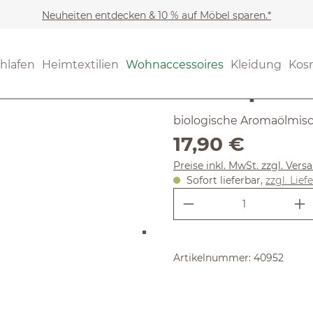
Neuheiten entdecken & 10 % auf Möbel sparen.*
Wohnaccessoires
Raumd
(4.89) 9 Be
hlafen
Heimtextilien
Wohnaccessoires
Kleidung
Kos
Durchschnittliche Bewertun
Kraftquell
biologische Aromaölmis
Regulärer Preis:
17,90 €
Preise inkl. MwSt. zzgl. Ver
Sofort lieferbar,
zzgl. Lief
Produkt Anzahl:
Artikelnummer:
40952