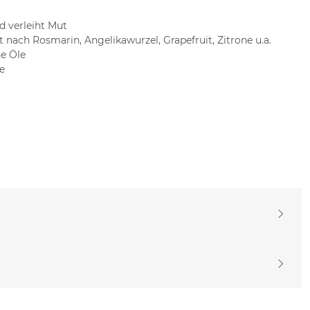
nd verleiht Mut
ft nach Rosmarin, Angelikawurzel, Grapefruit, Zitrone u.a.
he Öle
e