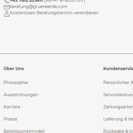
+43 7615 203411
(Mo–Fr 8–18:00 Uhr)
beratung@grueneerde.com
Kostenlosen Beratungstermin vereinbaren
Über Uns
Kundenservi
Philosophie
Persönlicher 
Auszeichnungen
Serviceleistu
Karriere
Zahlungsarte
Presse
Lieferung & V
Beteiligungsmodell
Rückgabe & 