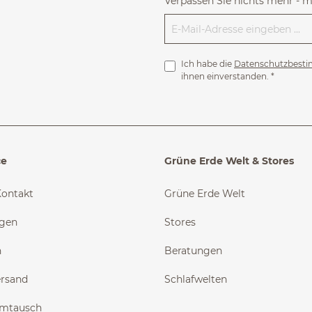
Verpassen Sie nichts mehr - 
Ich habe die
Datenschutzbest
ihnen einverstanden.
*
ce
Grüne Erde Welt & Stores
Kontakt
Grüne Erde Welt
ngen
Stores
n
Beratungen
ersand
Schlafwelten
Umtausch