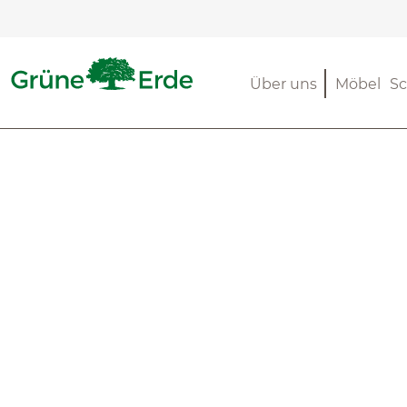
m Hauptinhalt springen
Zur Suche springen
Zur Hauptnavigation springen
Über uns
Möbel
Sc