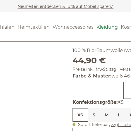
Neuheiten entdecken & 10 % auf Möbel sparen.*
Kleidung
Shirts & Tops
(5) 21 Bewe
hlafen
Heimtextilien
Wohnaccessoires
Kleidung
Kos
Durchschnittliche Bewertun
Kurzarmsh
100 % Bio-Baumwolle (we
Regulärer Preis:
44,90 €
Preise inkl. MwSt. zzgl. Ver
auswäh
Farbe & Muster
:
weiß 46-
ausw
Konfektionsgröße
:
XS
XS
S
M
L
Sofort lieferbar,
zzgl. Lief