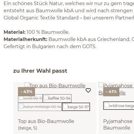
Ein schönes Stück Natur, welches wir nur zu gern tra
entsteht aus Baumwolle kbA und wird nach strengen 
Global Organic Textile Standard – bei unserem Partnerb
Material:
100 % Baumwolle.
Materialherkunft:
Baumwolle kbA aus Griechenland. G
Gefertigt in Bulgarien nach dem GOTS.
zu Ihrer Wahl passt
- 43%
- 41%
(Diese Option ist zurzeit nicht verfügbar.)
(Diese Option ist zurzeit nicht verfügbar.)
Top aus Bio-Baumwolle
Pyjamahose 
Baumwolle
(beige, S)