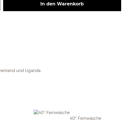
 Gib den gewünschten Wert ein ode
In den Warenkorb
henland und Uganda
40° Feinwäsche