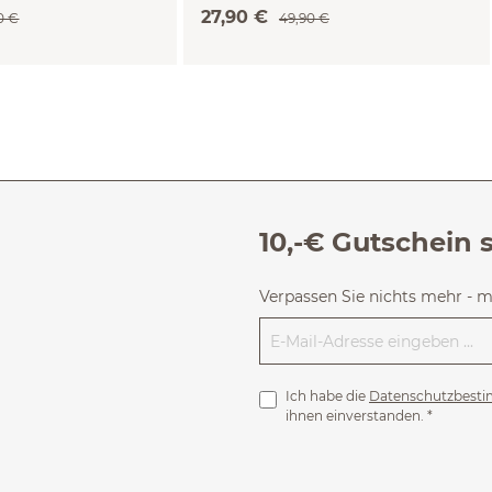
e, XS)
(ringel beige, XS)
27,90 €
0 €
49,90 €
10,-€ Gutschein 
Verpassen Sie nichts mehr - 
Ich habe die
Datenschutzbest
ihnen einverstanden.
*