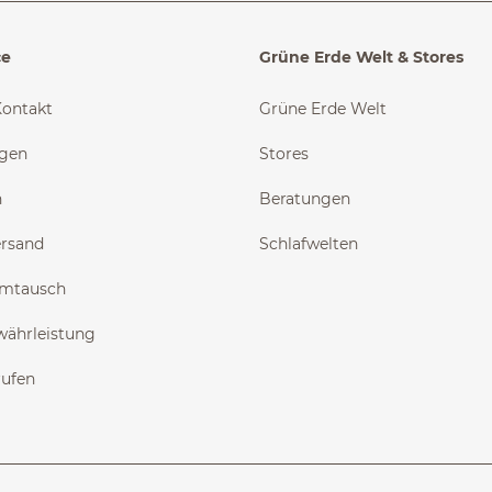
ce
Grüne Erde Welt & Stores
Kontakt
Grüne Erde Welt
ngen
Stores
n
Beratungen
ersand
Schlafwelten
Umtausch
währleistung
rufen