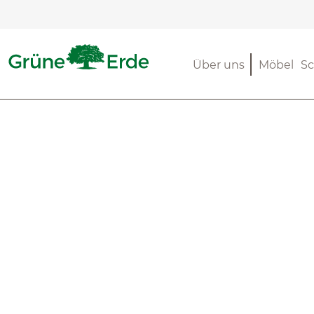
m Hauptinhalt springen
Zur Suche springen
Zur Hauptnavigation springen
Über uns
Möbel
Sc