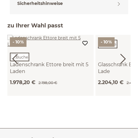
Sicherheitshinweise
zu Ihrer Wahl passt
- 10%
- 10%
Ladenschrank Ettore breit mit 5
Glasschrank Ett
Laden
Lade
B 100 x T 40 x H 103.7 cm (Buche)
(1 FB fix, 2 FB vari
1.978,20 €
2.204,10 €
2.198,00 €
2.449
H 180.9 cm (Buche