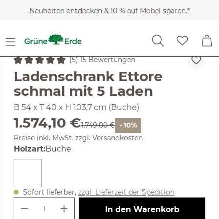
Zum Hauptinhalt springen
Neuheiten entdecken & 10 % auf Möbel sparen.*
Möbel
Wohnschränke
Kommoden
(5) 15 Bewertungen
Durchschnittliche Bewertung von 5 von 5 Sternen
Ladenschrank Ettore
schmal mit 5 Laden
B 54 x T 40 x H 103,7 cm (Buche)
Verkaufspreis:
1.574,10 €
Regulärer Preis:
1.749,00 €
- 10%
Preise inkl. MwSt. zzgl. Versandkosten
auswählen
Holzart
:
Buche
Sofort lieferbar,
zzgl. Lieferzeit der Spedition
Produkt Anzahl: Gib den gewünschte
In den Warenkorb