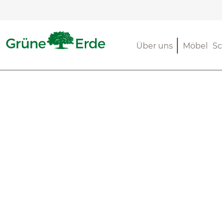
m Hauptinhalt springen
Zur Suche springen
Zur Hauptnavigation springen
Über uns
Möbel
Sc