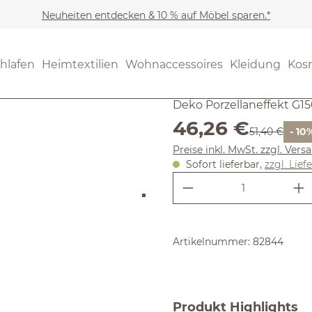
Neuheiten entdecken & 10 % auf Möbel sparen.*
(1) 1 Bewert
Durchschnittliche Bewertung
LED Leuch
hlafen
Heimtextilien
Wohnaccessoires
Kleidung
Kos
Deko Porzellaneffekt G1
Verkaufspreis:
46,26 €
Regulärer Pre
51,40 €
- 10
Preise inkl. MwSt. zzgl. Ver
Sofort lieferbar,
zzgl. Lief
Produkt Anzahl:
Artikelnummer:
82844
Produkt Highlights