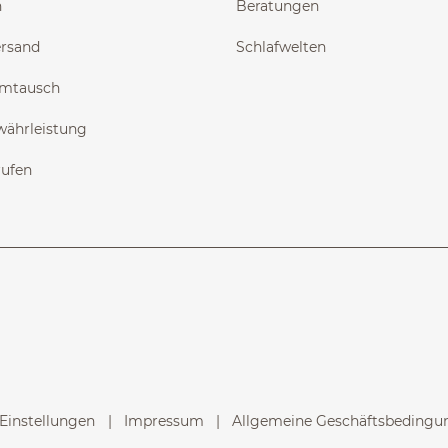
n
Beratungen
ersand
Schlafwelten
Umtausch
währleistung
rufen
Einstellungen
Impressum
Allgemeine Geschäftsbedingun