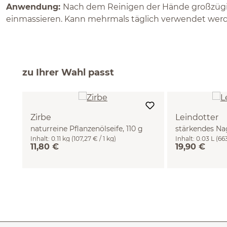
Anwendung:
Nach dem Reinigen der Hände großzügi
einmassieren. Kann mehrmals täglich verwendet wer
zu Ihrer Wahl passt
Zirbe
Leindotter
naturreine Pflanzenölseife, 110 g
stärkendes Na
Inhalt:
0.11 kg
(107,27 € / 1 kg)
Inhalt:
0.03 L
(663
11,80 €
19,90 €