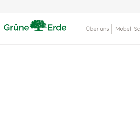
m Hauptinhalt springen
Zur Suche springen
Zur Hauptnavigation springen
Über uns
Möbel
Sc