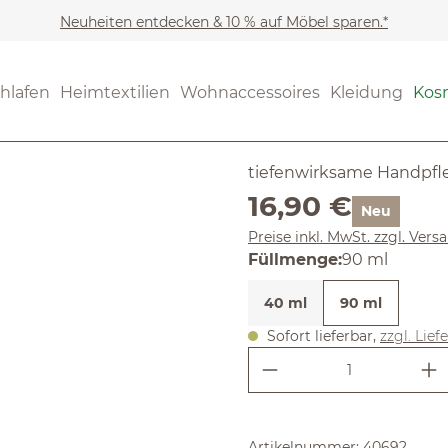
Neuheiten entdecken & 10 % auf Möbel sparen.*
Kosmetik
Körperpflege
(3.75) 4 Be
hlafen
Heimtextilien
Wohnaccessoires
Kleidung
Kos
Durchschnittliche Bewertung
Leindotter
tiefenwirksame Handpfl
Regulärer Preis:
16,90 €
Neu
Preise inkl. MwSt. zzgl. Ver
auswählen
Füllmenge
:
90 ml
40 ml
90 ml
Sofort lieferbar,
zzgl. Lief
Produkt Anzahl:
Artikelnummer:
40692