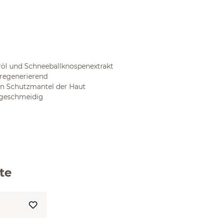
röl und Schneeballknospenextrakt
 regenerierend
en Schutzmantel der Haut
 geschmeidig
te