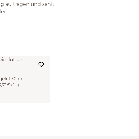
g auftragen und sanft
den.
gelöl 30 ml
,33 € / 1 L)