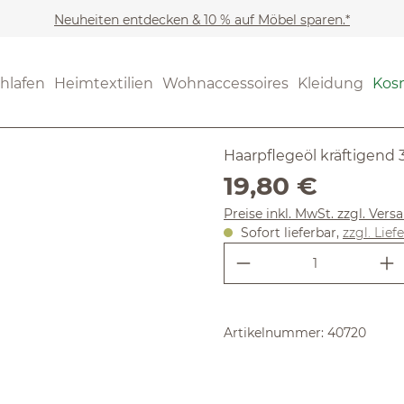
Neuheiten entdecken & 10 % auf Möbel sparen.*
Kosmetik
Haarpflege
(4.67) 42 B
hlafen
Heimtextilien
Wohnaccessoires
Kleidung
Kos
Durchschnittliche Bewertun
Leindotter
Haarpflegeöl kräftigend 
Regulärer Preis:
19,80 €
Preise inkl. MwSt. zzgl. Ver
Sofort lieferbar,
zzgl. Lief
Produkt Anzahl:
Artikelnummer:
40720