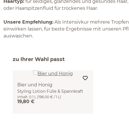
Haartyp:
für seidiges, glänzendes und gesundes Haa
oder Haarspitzenfluid für trockenes Haar.
Unsere Empfehlung:
Als Intensivkur mehrere Tropfen
einwirken lassen, für beste Ergebnisse mit unseren 
auswaschen.
zu Ihrer Wahl passt
Bier und Honig
Styling Lotion Fülle & Spannkraft
Inhalt:
0.1 L
(198,00 € / 1 L)
100 ml
19,80 €