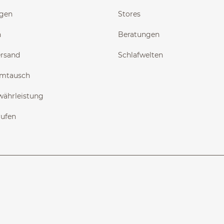
ngen
Stores
n
Beratungen
ersand
Schlafwelten
Umtausch
währleistung
rufen