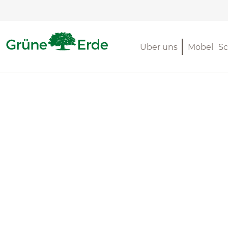
m Hauptinhalt springen
Zur Suche springen
Zur Hauptnavigation springen
Über uns
Möbel
Sc