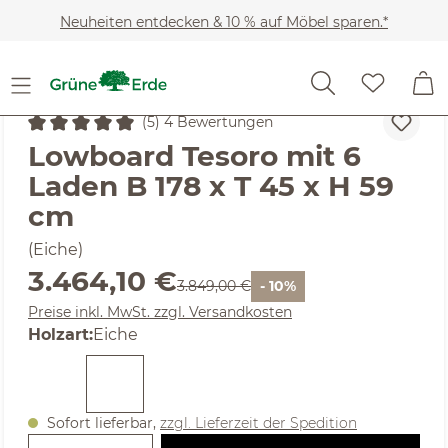
Zum Hauptinhalt springen
Neuheiten entdecken & 10 % auf Möbel sparen.*
Möbel
Wohnschränke
Kommoden
(5) 4 Bewertungen
Durchschnittliche Bewertung von 5 von 5 Sternen
Lowboard Tesoro mit 6
Laden B 178 x T 45 x H 59
cm
(Eiche)
Verkaufspreis:
3.464,10 €
Regulärer Preis:
3.849,00 €
- 10%
Preise inkl. MwSt. zzgl. Versandkosten
auswählen
Holzart
:
Eiche
Sofort lieferbar,
zzgl. Lieferzeit der Spedition