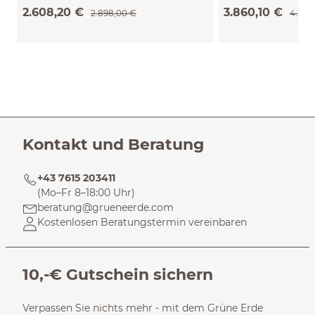
(Buche)
(Eiche)
2.608,20 €
3.860,10 €
2.898,00 €
4.289
Kontakt und Beratung
+43 7615 203411
(Mo–Fr 8–18:00 Uhr)
beratung@grueneerde.com
Kostenlosen Beratungstermin vereinbaren
10,-€ Gutschein sichern
Verpassen Sie nichts mehr - mit dem Grüne Erde