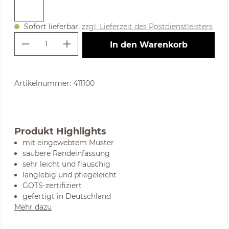
Sofort lieferbar,
zzgl. Lieferzeit des Postdienstleisters
Produkt Anzahl: Gib den gewünschte
In den Warenkorb
Artikelnummer:
411100
Produkt Highlights
mit eingewebtem Muster
saubere Randeinfassung
sehr leicht und flauschig
langlebig und pflegeleicht
GOTS-zertifiziert
gefertigt in Deutschland
Mehr dazu