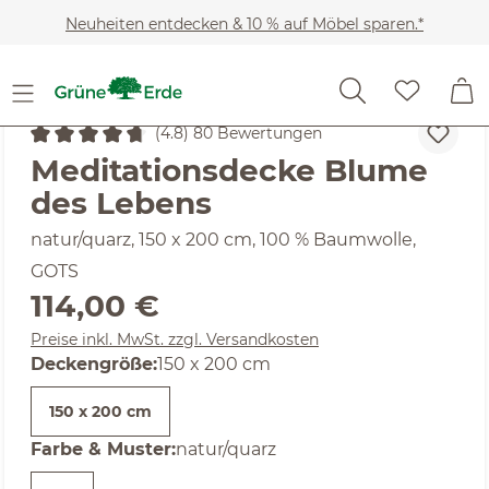
Zum Hauptinhalt springen
Neuheiten entdecken & 10 % auf Möbel sparen.*
Heimtextilien
Wohntextilien
Wohndecken
(4.8) 80 Bewertungen
Durchschnittliche Bewertung von 4.8 von 5 Sternen
Meditationsdecke Blume
des Lebens
natur/quarz, 150 x 200 cm, 100 % Baumwolle,
GOTS
Regulärer Preis:
114,00 €
Preise inkl. MwSt. zzgl. Versandkosten
auswählen
Deckengröße
:
150 x 200 cm
150 x 200 cm
auswählen
Farbe & Muster
:
natur/quarz