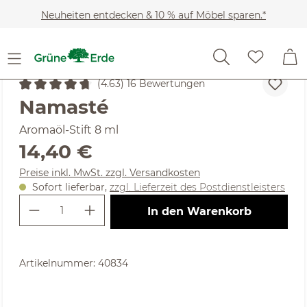
Zum Hauptinhalt springen
Neuheiten entdecken & 10 % auf Möbel sparen.*
Kosmetik
Regeneration & Entspannung
Körper- & Ba
(4.63) 16 Bewertungen
Durchschnittliche Bewertung von 4.63 von 5 Sternen
Namasté
Aromaöl-Stift 8 ml
Regulärer Preis:
14,40 €
Preise inkl. MwSt. zzgl. Versandkosten
Sofort lieferbar,
zzgl. Lieferzeit des Postdienstleisters
Produkt Anzahl: Gib den gewünschte
In den Warenkorb
Artikelnummer:
40834