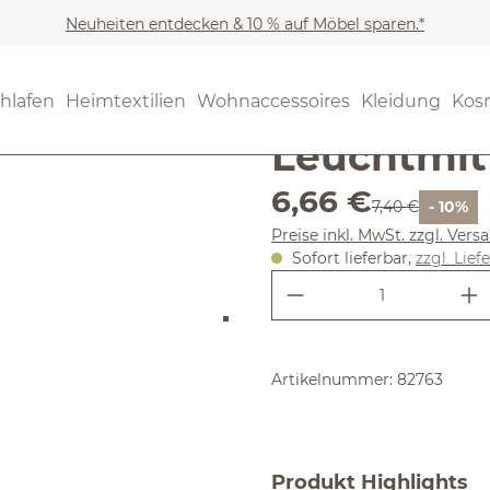
Neuheiten entdecken & 10 % auf Möbel sparen.*
Noch keine Bewertungen
Osram Fil
hlafen
Heimtextilien
Wohnaccessoires
Kleidung
Kos
Leuchtmit
Verkaufspreis:
6,66 €
Regulärer Preis
7,40 €
- 10%
Preise inkl. MwSt. zzgl. Ver
Sofort lieferbar,
zzgl. Lief
Produkt Anzahl:
Artikelnummer:
82763
Produkt Highlights