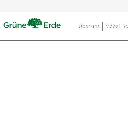
m Hauptinhalt springen
Zur Suche springen
Zur Hauptnavigation springen
Über uns
Möbel
Sc