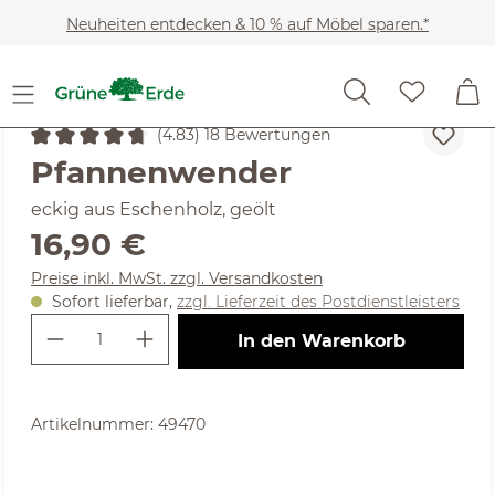
Zum Hauptinhalt springen
Neuheiten entdecken & 10 % auf Möbel sparen.*
Wohnaccessoires
Küche
Küchenutensilien
(4.83) 18 Bewertungen
Durchschnittliche Bewertung von 4.83 von 5 Sternen
Pfannenwender
eckig aus Eschenholz, geölt
Regulärer Preis:
16,90 €
Preise inkl. MwSt. zzgl. Versandkosten
Sofort lieferbar,
zzgl. Lieferzeit des Postdienstleisters
Produkt Anzahl: Gib den gewünschte
In den Warenkorb
Artikelnummer:
49470