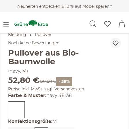
Zum Hauptinhalt springen
Neuheiten entdecken & 10 % auf Möbel sparen.*
Kleidung
Pullover
Noch keine Bewertungen
Pullover aus Bio-
Baumwolle
(navy, M)
Verkaufspreis:
52,80 €
Regulärer Preis:
129,00 €
- 59%
Preise inkl. MwSt. zzgl. Versandkosten
auswählen
Farbe & Muster
:
navy 48-38
auswählen
Konfektionsgröße
:
M