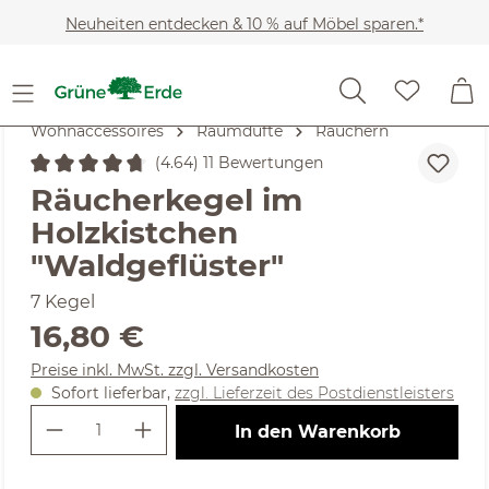
Zum Hauptinhalt springen
Neuheiten entdecken & 10 % auf Möbel sparen.*
Wohnaccessoires
Raumdüfte
Räuchern
(4.64) 11 Bewertungen
Durchschnittliche Bewertung von 4.64 von 5 Sternen
Räucherkegel im
Holzkistchen
"Waldgeflüster"
7 Kegel
Regulärer Preis:
16,80 €
Preise inkl. MwSt. zzgl. Versandkosten
Sofort lieferbar,
zzgl. Lieferzeit des Postdienstleisters
Produkt Anzahl: Gib den gewünschte
In den Warenkorb