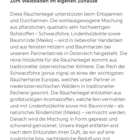
Zum Waldbaden im eigenen Zuhause
Diese Räucherkegel unterstützen beim Entspannen
und Durchatmen. Die wohlausgewogene Mischung
aus pflanzlichen, qualitativ sehr hochwertigen
Rohstoffen – Schwarzföhre, Lindenholzkohle sowie
Baumrinde (Makko) – wird in liebevoller Handarbeit
und aus feinsten Hölzern und Baumharzen bei
unserem Partnerbetrieb in Österreich hergestellt. Die
reine Holzkohle für die Räucherkegel kommt aus
traditioneller österreichischer Köhlerei. Das Pech der
Schwarzföhre (pinus nigra) ist eines der wichtigsten
Räucherharze Europas, welches unser Partner in
niederösterreichischen Wäldern in traditioneller
Pecherei gewinnt. Die Räucherkegel entstehen aus
großstückigen Aromastoffen, welche fein vermahlen
und mit Lindenholzkohle sowie mit Baumrinde – als
natürliches Bindemittel (Makko) – vermischt werden.
Danach wird die Mischung in Form gepresst und
schonend getrocknet. Unsere Kegel entfalten erst
nach dem Entzünden ihren Duft, da wir auf eine
zusätzliche bzw. nachträgliche Beduftung mit