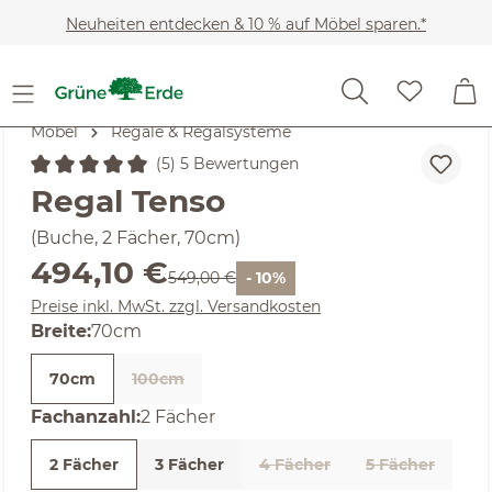
Zum Hauptinhalt springen
Neuheiten entdecken & 10 % auf Möbel sparen.*
Möbel
Regale & Regalsysteme
(5) 5 Bewertungen
Durchschnittliche Bewertung von 5 von 5 Sternen
Regal Tenso
(Buche, 2 Fächer, 70cm)
Verkaufspreis:
494,10 €
Regulärer Preis:
549,00 €
- 10%
Preise inkl. MwSt. zzgl. Versandkosten
auswählen
Breite
:
70cm
70cm
100cm
(Diese Option ist zurzeit nicht verfügbar. )
auswählen
Fachanzahl
:
2 Fächer
2 Fächer
3 Fächer
4 Fächer
5 Fächer