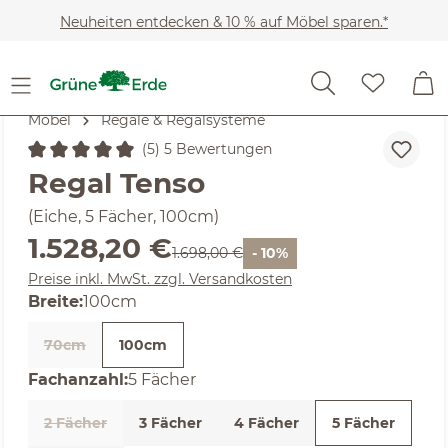
Zum Hauptinhalt springen
Neuheiten entdecken & 10 % auf Möbel sparen.*
Möbel
Regale & Regalsysteme
(5) 5 Bewertungen
Durchschnittliche Bewertung von 5 von 5 Sternen
Regal Tenso
(Eiche, 5 Fächer, 100cm)
Verkaufspreis:
1.528,20 €
Regulärer Preis:
1.698,00 €
- 10%
Preise inkl. MwSt. zzgl. Versandkosten
auswählen
Breite
:
100cm
70cm
100cm
(Diese Option ist zurzeit nicht verfügbar. )
auswählen
Fachanzahl
:
5 Fächer
2 Fächer
3 Fächer
4 Fächer
5 Fächer
(Diese Option ist zurzeit nicht verfügbar. )