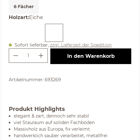
6 Fächer
auswählen
Holzart
:
Eiche
Sofort lieferbar,
zzgl. Lieferzeit der Spedition
Produkt Anzahl: Gib den gewünschte
In den Warenkorb
Artikelnummer:
693269
Produkt Highlights
elegant & zart, dennoch sehr stabil
viel Stauraum auf soliden Fachböden
Massivholz aus Europa, fix verleimt
handwerklich sauber verarbeitet, metallfrei