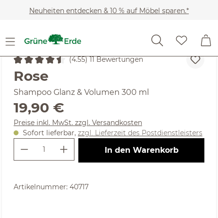
Zum Hauptinhalt springen
Neuheiten entdecken & 10 % auf Möbel sparen.*
Kosmetik
Haarpflege
Shampoo & Pflege
(4.55) 11 Bewertungen
Durchschnittliche Bewertung von 4.55 von 5 Sternen
Rose
Shampoo Glanz & Volumen 300 ml
Regulärer Preis:
19,90 €
Preise inkl. MwSt. zzgl. Versandkosten
Sofort lieferbar,
zzgl. Lieferzeit des Postdienstleisters
Produkt Anzahl: Gib den gewünschte
In den Warenkorb
Artikelnummer:
40717