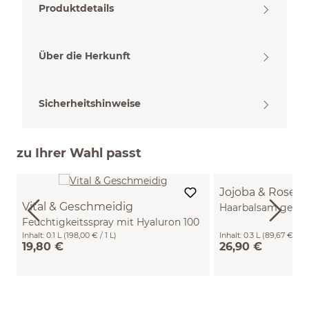
Produktdetails
Über die Herkunft
Sicherheitshinweise
zu Ihrer Wahl passt
Jojoba & Rose
Vital & Geschmeidig
Haarbalsam gesch
Feuchtigkeitsspray mit Hyaluron 100
kämmbar 300 ml
ml
Inhalt:
0.1 L
(198,00 € / 1 L)
Inhalt:
0.3 L
(89,67 € / 1 L
19,80 €
26,90 €