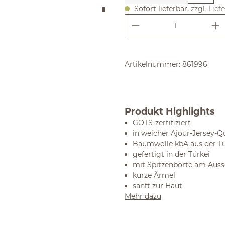
Sofort lieferbar,
zzgl. Lief
Produkt Anzahl:
Artikelnummer:
861996
Produkt Highlights
GOTS-zertifiziert
in weicher Ajour-Jersey-Qu
Baumwolle kbA aus der Tü
gefertigt in der Türkei
mit Spitzenborte am Auss
kurze Ärmel
sanft zur Haut
Mehr dazu