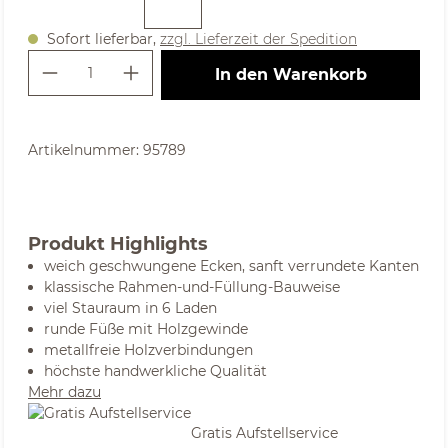
Sofort lieferbar,
zzgl. Lieferzeit der Spedition
Produkt Anzahl: Gib den gewünschte
In den Warenkorb
Artikelnummer:
95789
Produkt Highlights
weich geschwungene Ecken, sanft verrundete Kanten
klassische Rahmen-und-Füllung-Bauweise
viel Stauraum in 6 Laden
runde Füße mit Holzgewinde
metallfreie Holzverbindungen
höchste handwerkliche Qualität
Mehr dazu
Gratis Aufstellservice