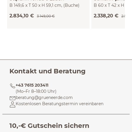
B 149,6 x T 50 x H 59,1 cm, (Buche)
B 60 x T 42 x H 10
2.834,10 €
2.338,20 €
3.149,00 €
2.598
Kontakt und Beratung
+43 7615 203411
(Mo–Fr 8–18:00 Uhr)
beratung@grueneerde.com
Kostenlosen Beratungstermin vereinbaren
10,-€ Gutschein sichern