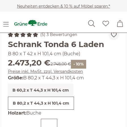
Zum Hauptinhalt springen
Neuheiten entdecken & 10 % auf Möbel sparen.*
Möbel
Wohnschränke
Kommoden
(5) 3 Bewertungen
Durchschnittliche Bewertung von 5 von 5 Sternen
Schrank Tonda 6 Laden
B 80 x T 42 x H 101,4 cm (Buche)
Verkaufspreis:
2.473,20 €
Regulärer Preis:
2.748,00 €
- 10%
Preise inkl. MwSt. zzgl. Versandkosten
Größe:
B 80,2 x T 44,3 x H 101,4 cm
B 60,2 x T 44,3 x H 101,4 cm
B 80,2 x T 44,3 x H 101,4 cm
auswählen
Holzart
:
Buche