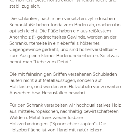
kombiniert. Diese Konstruktion ist relativ leicht und
stabil zugleich.
Die schlanken, nach innen versetzten, zylindrischen
Schrankfüße heben Tonda vom Boden ab, machen ihn
optisch leicht. Die Füße haben ein aus reißfestem
Ahornholz (!) gedrechseltes Gewinde, werden an der
Schrankunterseite in ein ebenfalls hölzernes
Gegengewinde gedreht, und sind höhenverstellbar –
zum Ausgleich kleiner Bodenunebenheiten. So etwas
nennt man "Liebe zum Detail".
Die mit feinsinnigen Griffen versehenen Schubladen
laufen nicht auf Metallauszügen, sondern auf
Holzleisten, und werden von Holzdübeln vor zu weitem
Ausziehen bzw. Herausfallen bewahrt.
Für den Schrank verarbeiten wir hochqualitatives Holz
aus mitteleuropäischen, nachhaltig bewirtschafteten
Wäldern. Metallfreie, wieder lösbare
Holzverbindungen: ("Spannschlosszapfen"). Die
Holzoberfläche ist von Hand mit natürlichem,