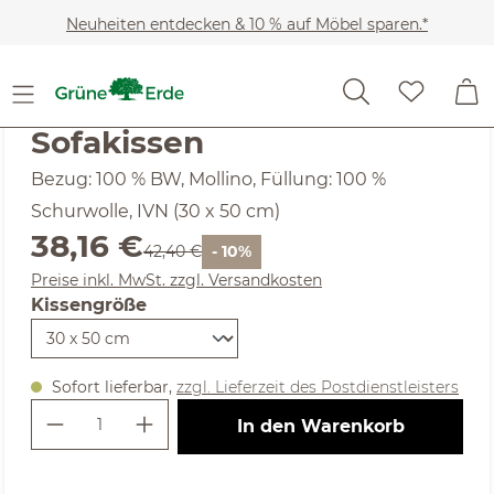
Zum Hauptinhalt springen
Neuheiten entdecken & 10 % auf Möbel sparen.*
Heimtextilien
Wohntextilien
Sofakissen
(5) 1 Bewertung
Durchschnittliche Bewertung von 5 von 5 Sternen
Sofakissen
Bezug: 100 % BW, Mollino, Füllung: 100 %
Schurwolle, IVN (30 x 50 cm)
Verkaufspreis:
38,16 €
Regulärer Preis:
42,40 €
- 10%
Preise inkl. MwSt. zzgl. Versandkosten
Kissengröße
auswählen
Sofort lieferbar,
zzgl. Lieferzeit des Postdienstleisters
Produkt Anzahl: Gib den gewünschte
In den Warenkorb