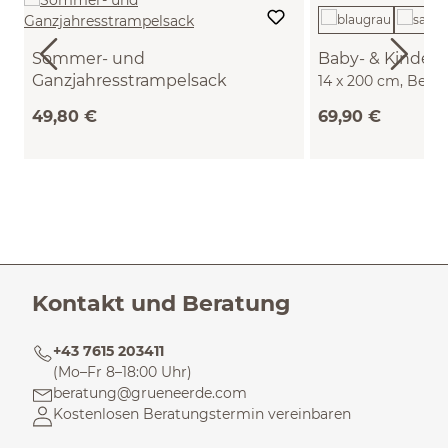
Sommer- und
Baby- & Kinders
Ganzjahresstrampelsack
14 x 200 cm, Bezug
Klee, 100 % Baumwolle, GOTS
Baumwolle, Füllun
49,80 €
69,90 €
Naturlatex, GOTS (
Kontakt und Beratung
+43 7615 203411
(Mo–Fr 8–18:00 Uhr)
beratung@grueneerde.com
Kostenlosen Beratungstermin vereinbaren