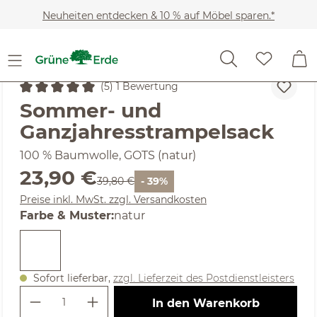
Zum Hauptinhalt springen
Neuheiten entdecken & 10 % auf Möbel sparen.*
Kinder
Baby-Erstausstattung
(5) 1 Bewertung
Durchschnittliche Bewertung von 5 von 5 Sternen
Sommer- und
Ganzjahresstrampelsack
100 % Baumwolle, GOTS (natur)
Verkaufspreis:
23,90 €
Regulärer Preis:
39,80 €
- 39%
Preise inkl. MwSt. zzgl. Versandkosten
auswählen
Farbe & Muster
:
natur
Sofort lieferbar,
zzgl. Lieferzeit des Postdienstleisters
Produkt Anzahl: Gib den gewünschte
In den Warenkorb