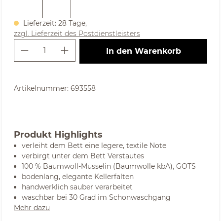
Lieferzeit: 28 Tage,
zzgl. Lieferzeit des Postdienstleisters
Produkt Anzahl: Gib den gewünschte
In den Warenkorb
Artikelnummer:
693558
Produkt Highlights
verleiht dem Bett eine legere, textile Note
verbirgt unter dem Bett Verstautes
100 % Baumwoll-Musselin (Baumwolle kbA), GOTS
bodenlang, elegante Kellerfalten
handwerklich sauber verarbeitet
waschbar bei 30 Grad im Schonwaschgang
Mehr dazu