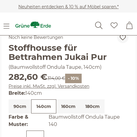
Zum Hauptinhalt springen
Neuheiten entdecken & 10 % auf Möbel sparen.*
Möbel
Betten
Bettzubehör
Hussen
Noch keine Bewertungen
Stoffhousse für
Bettrahmen Jukai Pur
(Baumwollstoff Ondula Taupe, 140cm)
Verkaufspreis:
282,60 €
Regulärer Preis:
314,00 €
- 10%
Preise inkl. MwSt. zzgl. Versandkosten
auswählen
Breite
:
140cm
90cm
140cm
160cm
180cm
Farbe &
Baumwollstoff Ondula Taupe
auswählen
Muster
:
140