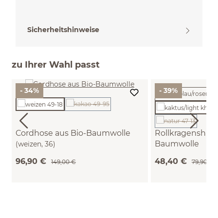
Sicherheitshinweise
zu Ihrer Wahl passt
- 34%
- 39%
(Diese Option ist zurzeit nicht verfügbar.)
(Diese Option ist
Cordhose aus Bio-Baumwolle
Rollkragenshirt 
Baumwolle
(weizen, 36)
(kaktus/light khaki
96,90 €
48,40 €
149,00 €
79,90 €