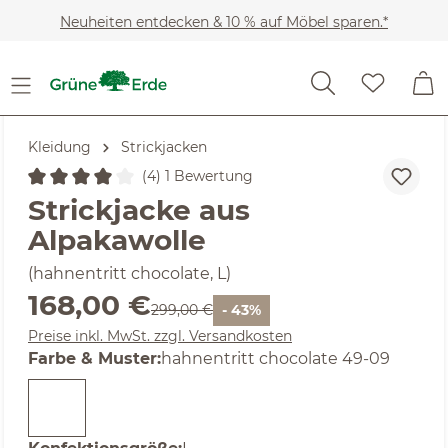
Zum Hauptinhalt springen
Neuheiten entdecken & 10 % auf Möbel sparen.*
Kleidung
Strickjacken
(4) 1 Bewertung
Durchschnittliche Bewertung von 4 von 5 Sternen
Strickjacke aus
Alpakawolle
(hahnentritt chocolate, L)
Verkaufspreis:
168,00 €
Regulärer Preis:
299,00 €
- 43%
Preise inkl. MwSt. zzgl. Versandkosten
auswählen
Farbe & Muster
:
hahnentritt chocolate 49-09
auswählen