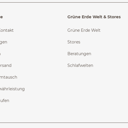
ce
Grüne Erde Welt & Stores
Kontakt
Grüne Erde Welt
ngen
Stores
n
Beratungen
ersand
Schlafwelten
Umtausch
währleistung
rufen