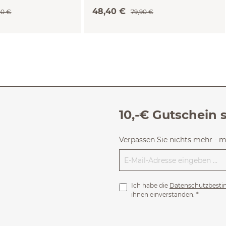
(kaktus/light khaki ringel, M)
48,40 €
00 €
79,90 €
10,-€ Gutschein 
Verpassen Sie nichts mehr - 
Ich habe die
Datenschutzbest
ihnen einverstanden.
*