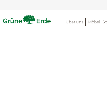
m Hauptinhalt springen
Zur Suche springen
Zur Hauptnavigation springen
Über uns
Möbel
Sc