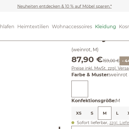
Neuheiten entdecken & 10 % auf Möbel sparen.*
Kleidung
Strickjacken
Noch keine Bewertungen
hlafen
Heimtextilien
Wohnaccessoires
Kleidung
Kos
Strickjac
(weinrot, M)
Verkaufspreis:
87,90 €
Regulärer Pre
159,00 €
- 
Preise inkl. MwSt. zzgl. Ver
auswäh
Farbe & Muster
:
weinrot
ausw
Konfektionsgröße
:
M
XS
S
M
L
Sofort lieferbar,
zzgl. Lief