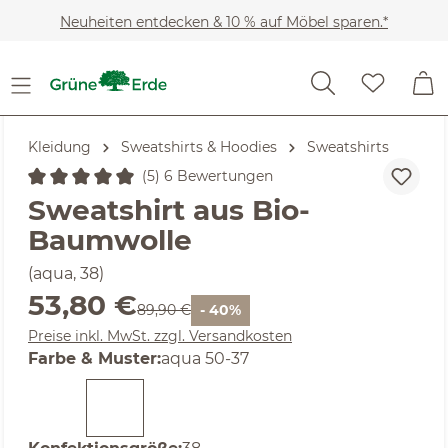
Zum Hauptinhalt springen
Neuheiten entdecken & 10 % auf Möbel sparen.*
Kleidung
Sweatshirts & Hoodies
Sweatshirts
(5) 6 Bewertungen
Durchschnittliche Bewertung von 5 von 5 Sternen
Sweatshirt aus Bio-
Baumwolle
(aqua, 38)
Verkaufspreis:
53,80 €
Regulärer Preis:
89,90 €
- 40%
Preise inkl. MwSt. zzgl. Versandkosten
auswählen
Farbe & Muster
:
aqua 50-37
auswählen