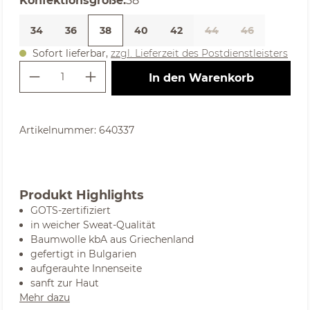
Konfektionsgröße
:
38
34
36
38
40
42
44
46
Sofort lieferbar,
zzgl. Lieferzeit des Postdienstleisters
Produkt Anzahl: Gib den gewünschte
In den Warenkorb
Artikelnummer:
640337
Produkt Highlights
GOTS-zertifiziert
in weicher Sweat-Qualität
Baumwolle kbA aus Griechenland
gefertigt in Bulgarien
aufgerauhte Innenseite
sanft zur Haut
Mehr dazu