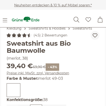
Zum Hauptinhalt springen
Neuheiten entdecken & 10 % auf Möbel sparen.*
Kleidung
Sweatshirts & Hoodies
Sweatshirts
(4.5) 2 Bewertungen
Durchschnittliche Bewertung von 4.5 von 5 Sternen
Sweatshirt aus Bio
Baumwolle
(merlot, 38)
Verkaufspreis:
39,40 €
Regulärer Preis:
69,90 €
- 43%
Preise inkl. MwSt. zzgl. Versandkosten
auswählen
Farbe & Muster
:
merlot 49-03
auswählen
Konfektionsgröße
:
38