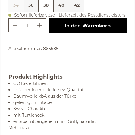
34
36
38
40
42
(Diese Option ist zurzeit nicht verfügbar. )
Sofort lieferbar,
zzgl. Lieferzeit des Postdienstleisters
Produkt Anzahl: Gib den gewünschte
In den Warenkorb
Artikelnummer:
865586
Produkt Highlights
GOTS-zertifiziert
in feiner Interlock-Jersey-Qualität
Baumwolle kbA aus der Türkei
gefertigt in Litauen
Sweat-Charakter
mit Turtleneck
entspannt, angenehm im Griff, natürlich
Mehr dazu