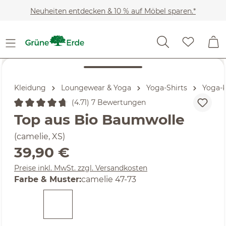
Zum Hauptinhalt springen
Neuheiten entdecken & 10 % auf Möbel sparen.*
Kleidung
Loungewear & Yoga
Yoga-Shirts
Yoga-K
(4.71) 7 Bewertungen
Durchschnittliche Bewertung von 4.71 von 5 Sternen
Top aus Bio Baumwolle
(camelie, XS)
Regulärer Preis:
39,90 €
Preise inkl. MwSt. zzgl. Versandkosten
auswählen
Farbe & Muster
:
camelie 47-73
(Diese Option ist zurzeit nicht verfügbar. )