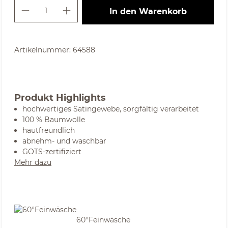
Produkt Anzahl: Gib den gewünschte
In den Warenkorb
Artikelnummer:
64588
Produkt Highlights
hochwertiges Satingewebe, sorgfältig verarbeitet
100 % Baumwolle
hautfreundlich
abnehm- und waschbar
GOTS-zertifiziert
Mehr dazu
60°Feinwäsche