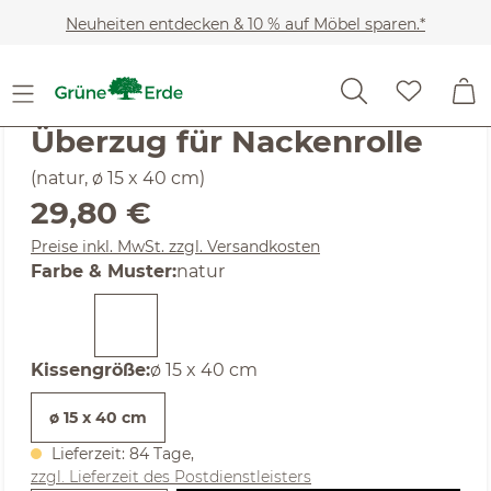
Zum Hauptinhalt springen
Neuheiten entdecken & 10 % auf Möbel sparen.*
Schlafen
Kissen
Spezial- & Nackenstützkissen
(4.55) 11 Bewertungen
Durchschnittliche Bewertung von 4.55 von 5 Sternen
Überzug für Nackenrolle
(natur, ø 15 x 40 cm)
Regulärer Preis:
29,80 €
Preise inkl. MwSt. zzgl. Versandkosten
auswählen
Farbe & Muster
:
natur
auswählen
Kissengröße
:
ø 15 x 40 cm
ø 15 x 40 cm
Lieferzeit: 84 Tage,
zzgl. Lieferzeit des Postdienstleisters