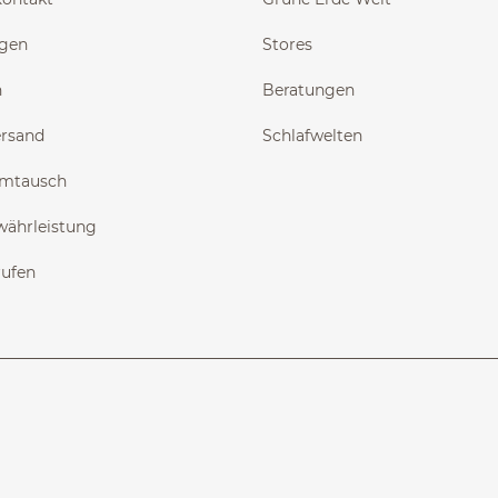
ngen
Stores
n
Beratungen
ersand
Schlafwelten
Umtausch
währleistung
rufen