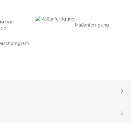
sdauer-
Maßanfertigung
tie
waschprogram
t