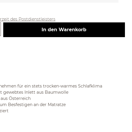
erzeit des Postdienstleisters
 Gib den gewünschten Wert ein ode
In den Warenkorb
fnehmen für ein stets trocken-warmes Schlafklima
ht gewebtes Inlett aus Baumwolle
 aus Österreich
zum Besfestigen an der Matratze
iert