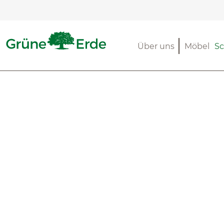
m Hauptinhalt springen
Zur Suche springen
Zur Hauptnavigation springen
Über uns
Möbel
Sc