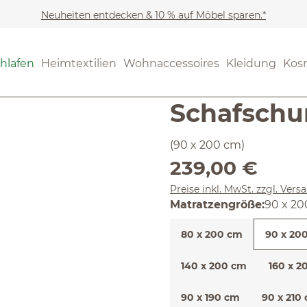
Neuheiten entdecken & 10 % auf Möbel sparen.*
Schlafen
Auflagen, Topp
(4.83) 30 B
hlafen
Heimtextilien
Wohnaccessoires
Kleidung
Kos
Durchschnittliche Bewertun
Unterbett 
Schafschu
(90 x 200 cm)
Regulärer Preis:
239,00 €
Preise inkl. MwSt. zzgl. Ver
auswäh
Matratzengröße
:
90 x 2
80 x 200 cm
90 x 20
140 x 200 cm
160 x 2
90 x 190 cm
90 x 210