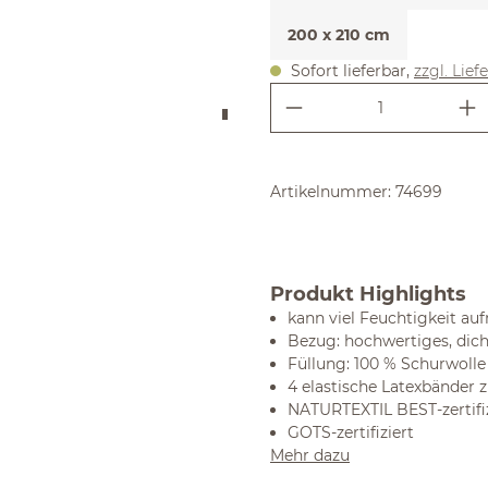
200 x 210 cm
Sofort lieferbar,
zzgl. Lief
Produkt Anzahl:
Artikelnummer:
74699
Produkt Highlights
kann viel Feuchtigkeit au
Bezug: hochwertiges, dic
Füllung: 100 % Schurwolle
4 elastische Latexbänder 
NATURTEXTIL BEST-zertifiz
GOTS-zertifiziert
Mehr dazu