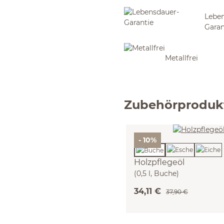
Leben
Garan
Metallfrei
Zubehörproduk
- 10%
Holzpflegeöl
(0,5 l, Buche)
34,11 €
37,90 €