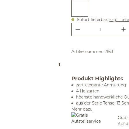
Sofort lieferbar,
zzgl. Lief
Produkt Anzahl:
Artikelnummer:
21631
Produkt Highlights
zart-elegante Anmutung
4 Holzarten
höchste handwerkliche Qu
aus der Serie Tenso: 13 S
Mehr dazu
Grati
Aufst