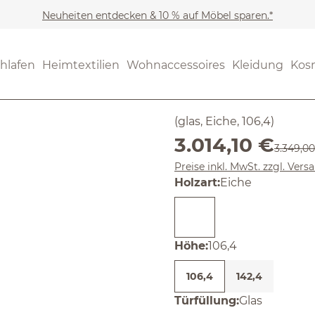
Neuheiten entdecken & 10 % auf Möbel sparen.*
Möbel
Wohnschränke
(4.42) 19 B
hlafen
Heimtextilien
Wohnaccessoires
Kleidung
Kos
Durchschnittliche Bewertun
Vitrine Te
(glas, Eiche, 106,4)
Verkaufspreis:
3.014,10 €
Reguläre
3.349,0
Preise inkl. MwSt. zzgl. Ver
auswählen
Holzart
:
Eiche
auswählen
Höhe
:
106,4
106,4
142,4
auswählen
Türfüllung
:
Glas