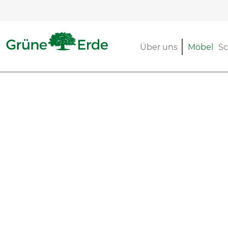
m Hauptinhalt springen
Zur Suche springen
Zur Hauptnavigation springen
Über uns
Möbel
Sc