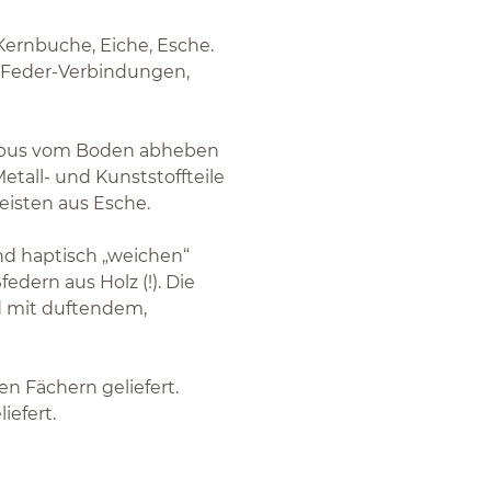
Kernbuche, Eiche, Esche.
d-Feder-Verbindungen,
orpus vom Boden abheben
tall- und Kunststoffteile
eisten aus Esche.
nd haptisch „weichen“
edern aus Holz (!). Die
nd mit duftendem,
en Fächern geliefert.
iefert.