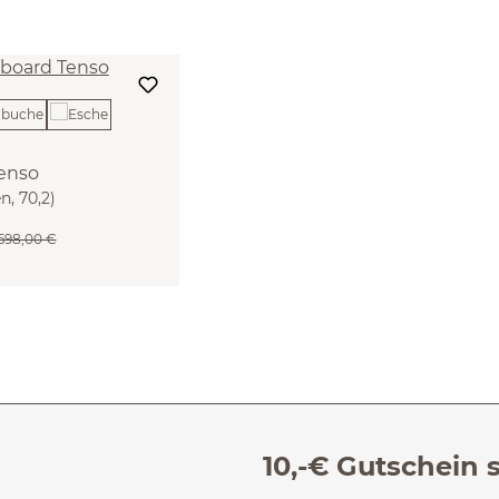
enso
n, 70,2)
.698,00 €
10,-€ Gutschein 