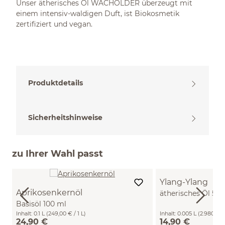
Unser ätherisches Öl WACHOLDER überzeugt mit
einem intensiv-waldigen Duft, ist Biokosmetik
zertifiziert und vegan.
Produktdetails
Sicherheitshinweise
zu Ihrer Wahl passt
Ylang-Ylang
Aprikosenkernöl
ätherisches Öl 5 m
Basisöl 100 ml
Inhalt:
0.1 L
(249,00 € / 1 L)
Inhalt:
0.005 L
(2.980,00 €
24,90 €
14,90 €