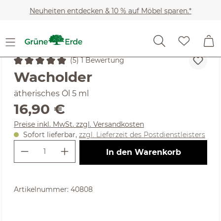
Zum Hauptinhalt springen
Neuheiten entdecken & 10 % auf Möbel sparen.*
Kosmetik
Regeneration & Entspannung
Ätherische 
(5) 1 Bewertung
Durchschnittliche Bewertung von 5 von 5 Sternen
Wacholder
ätherisches Öl 5 ml
Regulärer Preis:
16,90 €
Preise inkl. MwSt. zzgl. Versandkosten
Sofort lieferbar,
zzgl. Lieferzeit des Postdienstleisters
Produkt Anzahl: Gib den gewünschte
In den Warenkorb
Artikelnummer:
40808