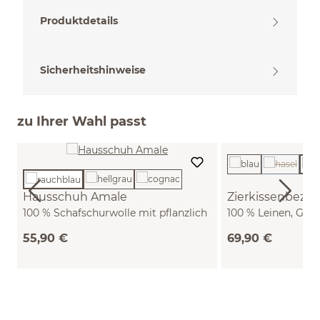
Produktdetails
Sicherheitshinweise
zu Ihrer Wahl passt
(Diese Opti
Hausschuh Amale
Zierkissenbezug
100 % Schafschurwolle mit pflanzlich
100 % Leinen, GOTS
gegerbter Sohle (rauchblau, 36/37)
cm)
55,90 €
69,90 €