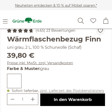
Zum Hauptinhalt springen
Neuheiten entdecken & 10 % auf Möbel sparen.*
Heimtextilien
Wohntextilien
Zier- & Wärmekissen
(4.65) 23 Bewertungen
Durchschnittliche Bewertung von 4.65 von 5 Sternen
Wärmflaschenbezug Finn
uni grau, 2 L, 100 % Schurwolle (Schaf)
Regulärer Preis:
39,80 €
Preise inkl. MwSt. zzgl. Versandkosten
auswählen
Farbe & Muster
:
grau
Sofort lieferbar,
zzgl. Lieferzeit des Postdienstleisters
Produkt Anzahl: Gib den gewünschte
In den Warenkorb