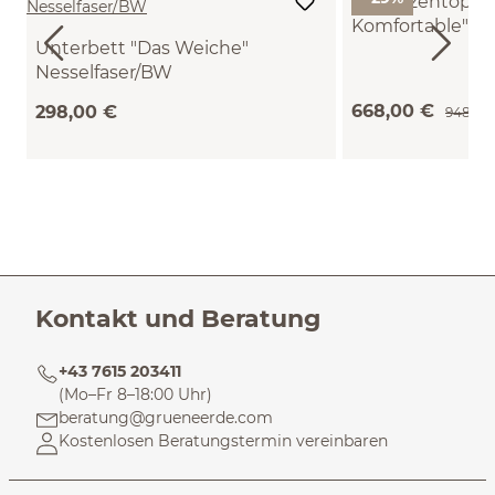
Matratzentoppe
Komfortable"
Unterbett "Das Weiche"
Naturlatex/Bau
(180 x 210 cm)
Nesselfaser/BW
selfaser
VEGAN (90 x 200 cm)
668,00 €
298,00 €
948,00
Kontakt und Beratung
+43 7615 203411
(Mo–Fr 8–18:00 Uhr)
beratung@grueneerde.com
Kostenlosen Beratungstermin vereinbaren