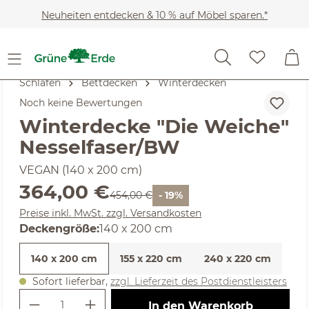
Zum Hauptinhalt springen
Neuheiten entdecken & 10 % auf Möbel sparen.*
Schlafen
Bettdecken
Winterdecken
Noch keine Bewertungen
Winterdecke "Die Weiche"
Nesselfaser/BW
VEGAN (140 x 200 cm)
Verkaufspreis:
364,00 €
Regulärer Preis:
454,00 €
- 19%
Preise inkl. MwSt. zzgl. Versandkosten
auswählen
Deckengröße
:
140 x 200 cm
140 x 200 cm
155 x 220 cm
240 x 220 cm
Sofort lieferbar,
zzgl. Lieferzeit des Postdienstleisters
Produkt Anzahl: Gib den gewünschte
In den Warenkorb