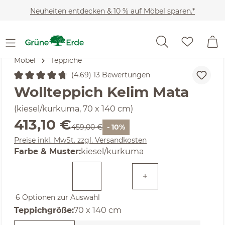
Zum Hauptinhalt springen
Neuheiten entdecken & 10 % auf Möbel sparen.*
Möbel
Teppiche
(4.69) 13 Bewertungen
Durchschnittliche Bewertung von 4.69 von 5 Sternen
Wollteppich Kelim Mata
(kiesel/kurkuma, 70 x 140 cm)
Verkaufspreis:
413,10 €
Regulärer Preis:
459,00 €
- 10%
Preise inkl. MwSt. zzgl. Versandkosten
auswählen
Farbe & Muster
:
kiesel/kurkuma
6 Optionen zur Auswahl
auswählen
Teppichgröße
:
70 x 140 cm