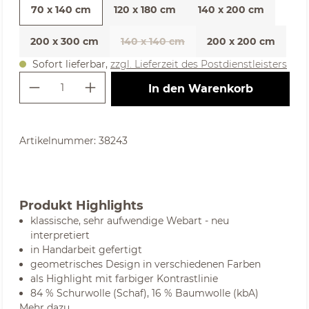
70 x 140 cm
120 x 180 cm
140 x 200 cm
200 x 300 cm
140 x 140 cm
200 x 200 cm
Sofort lieferbar,
zzgl. Lieferzeit des Postdienstleisters
Produkt Anzahl: Gib den gewünschte
In den Warenkorb
Artikelnummer:
38243
Produkt Highlights
klassische, sehr aufwendige Webart - neu
interpretiert
in Handarbeit gefertigt
geometrisches Design in verschiedenen Farben
als Highlight mit farbiger Kontrastlinie
84 % Schurwolle (Schaf), 16 % Baumwolle (kbA)
Mehr dazu