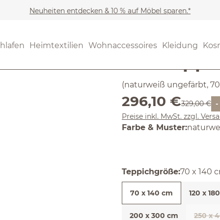
Neuheiten entdecken & 10 % auf Möbel sparen.*
Möbel
Teppiche
(4.66) 29 B
hlafen
Heimtextilien
Wohnaccessoires
Kleidung
Kos
Durchschnittliche Bewertun
Wollteppi
(naturweiß ungefärbt, 70
Verkaufspreis:
296,10 €
Regulärer P
329,00 €
-
Preise inkl. MwSt. zzgl. Ver
auswäh
Farbe & Muster
:
naturwe
auswähl
Teppichgröße
:
70 x 140 
70 x 140 cm
120 x 18
200 x 300 cm
250 x 