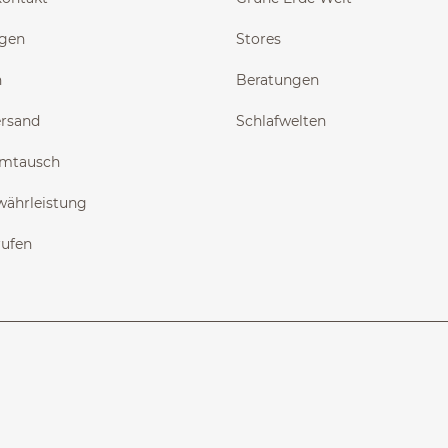
ngen
Stores
n
Beratungen
ersand
Schlafwelten
Umtausch
währleistung
rufen