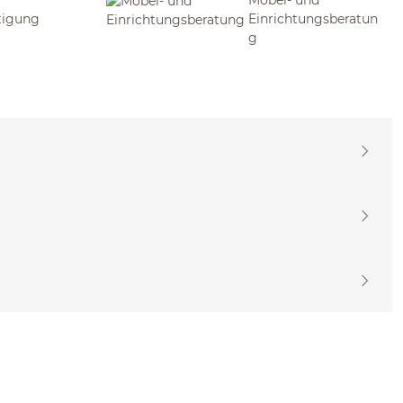
tigung
Einrichtungsberatun
g