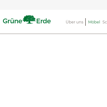
m Hauptinhalt springen
Zur Suche springen
Zur Hauptnavigation springen
Über uns
Möbel
Sc