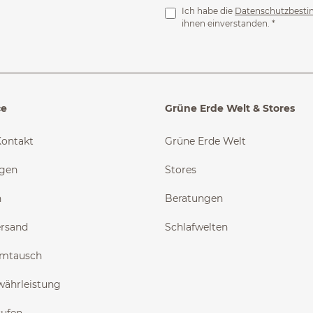
Ich habe die
Datenschutzbest
ihnen einverstanden.
*
ce
Grüne Erde Welt & Stores
Kontakt
Grüne Erde Welt
ngen
Stores
n
Beratungen
ersand
Schlafwelten
Umtausch
währleistung