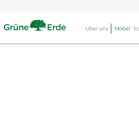
m Hauptinhalt springen
Zur Suche springen
Zur Hauptnavigation springen
Über uns
Möbel
Sc