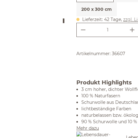
200 x 300 cm
Lieferzeit: 42 Tage,
zzgl. L
Produkt Anzahl:
Artikelnummer:
36607
Produkt Highlights
3 cm hoher, dichter Woll
100 % Naturfasern
Schurwolle aus Deutschla
lichtbeständige Farben
naturbelassen bzw. ökolog
90 % Schurwolle und 10 %
Mehr dazu
Leben