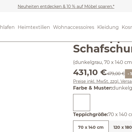
Neuheiten entdecken & 10 % auf Möbel sparen.*
Möbel
Teppiche
(4.82) 56 B
hlafen
Heimtextilien
Wohnaccessoires
Kleidung
Kos
Durchschnittliche Bewertun
Wollteppi
Schafschu
(dunkelgrau, 70 x 140 cm
Verkaufspreis:
431,10 €
Regulärer Pr
479,00 €
- 
Preise inkl. MwSt. zzgl. Ver
auswäh
Farbe & Muster
:
dunkelg
auswähl
Teppichgröße
:
70 x 140 
70 x 140 cm
120 x 18