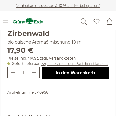
Zum Hauptinhalt springen
Neuheiten entdecken & 10 % auf Möbel sparen.*
Wohnaccessoires
Raumdüfte
Aromaölmischungen & 
(4.78) 32 Bewertungen
Durchschnittliche Bewertung von 4.78 von 5 Sternen
Zirbenwald
biologische Aromaölmischung 10 ml
Regulärer Preis:
17,90 €
Preise inkl. MwSt. zzgl. Versandkosten
Sofort lieferbar,
zzgl. Lieferzeit des Postdienstleisters
Produkt Anzahl: Gib den gewünschte
In den Warenkorb
Artikelnummer:
40956